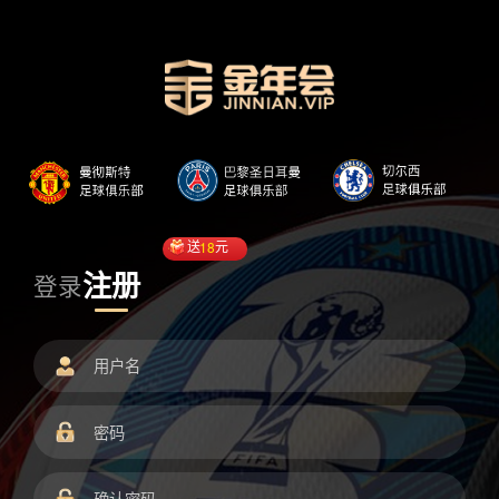
送
18
元
注册
登录