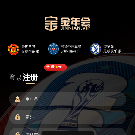
送
18
元
注册
登录