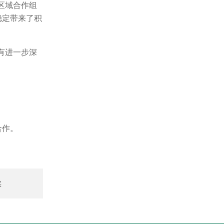
区域合作组
稳定带来了积
有进一步深
合作。
实
标