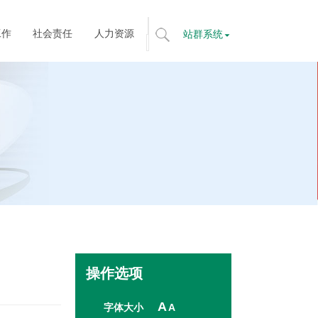
工作
社会责任
人力资源
站群系统
标
题
搜
索
全
文
搜
索
操作选项
A
字体大小
A