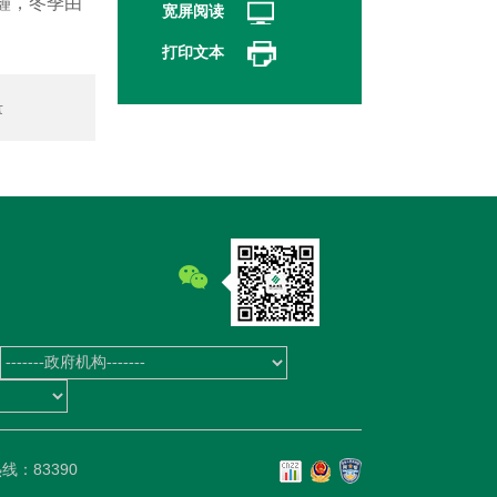
霾，冬季由
宽屏阅读
打印文本
量
？
线：83390