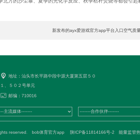
季北方的沙尘暴、夏季的光化学反应、秋季秸秆焚烧等都会引起
新发布的ayx爱游戏官方app平台入口空气质
标准主要有哪些变化
地址：汕头市长平路中段中源大厦第五层５０
１、５０２号单元
邮编：710016
All rights reserved. bob体育官方app
陕ICP备11814166号-2
能量监管热