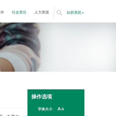
工作
社会责任
人力资源
站群系统
标
题
搜
索
全
文
搜
索
操作选项
A
字体大小
A