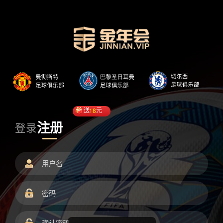
送
18
元
注册
登录