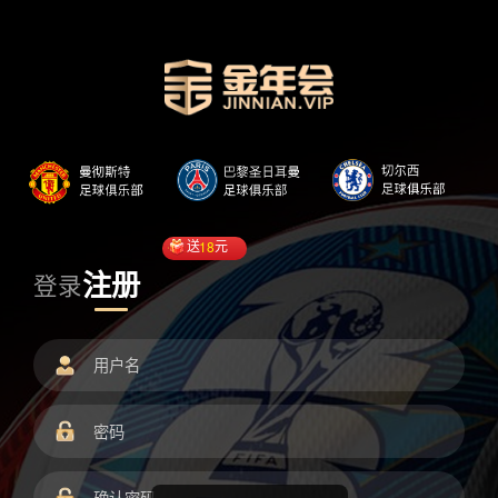
送
18
元
注册
登录