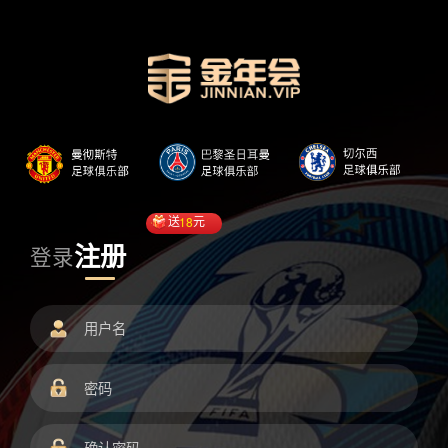
送
18
元
注册
登录