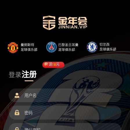
送
18
元
注册
登录